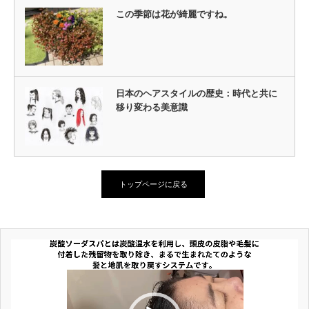
この季節は花が綺麗ですね。
日本のヘアスタイルの歴史：時代と共に
移り変わる美意識
トップページに戻る
動
画
プ
レ
ー
ヤ
ー